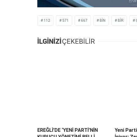
112
571
667
BİN
BİR
İLGİNİZİ
ÇEKEBİLİR
EREĞLİ’DE ‘YENİ PARTİ’NİN
Yeni Part
KURUCU YÖNETİMİ BELLİ
İniyor: Z