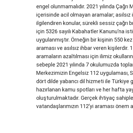
engel olunmamalıdır. 2021 yılında Çağrı M
içerisinde acil olmayan aramalar; asılsız i
ilgilendiren konular, sürekli sessiz çağrı
için 5326 sayılı Kabahatler Kanunu’na isti
uygulanmıştır. Örneğin bir kişinin 550 kez
araması ve asılsız ihbar veren kişilerdir. 11
aramaların azaltılması için ilimiz okullar
sebeple 2021 yılında 7 okulumuzda toplam
Merkezimizin Engelsiz 112 uygulaması, SM
dört dilde yabancı dil hizmeti ile Türkiye
hazırlanan kamu spotları ve her hafta yayı
oluşturulmaktadır. Gerçek ihtiyaç sahipl
vatandaşlarımızın 112’yi araması önem a