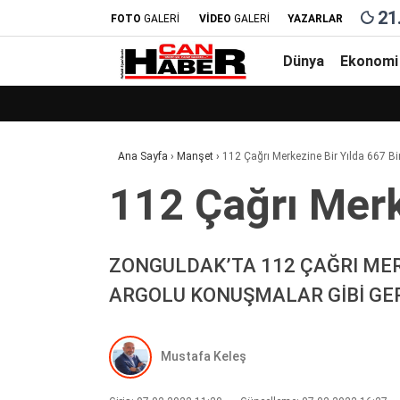
21
FOTO
GALERİ
VİDEO
GALERİ
YAZARLAR
Dünya
Ekonomi
Ana Sayfa
›
Manşet
›
112 Çağrı Merkezi̇ne Bi̇r Yılda 667 Bi
112 Çağrı Merke
ZONGULDAK’TA 112 ÇAĞRI MERK
ARGOLU KONUŞMALAR GİBİ GERE
Mustafa Keleş