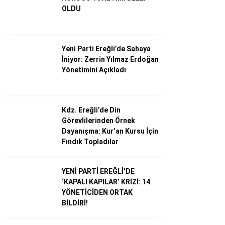
OLDU
Dünya
Ekonomi
Yeni Parti Ereğli’de Sahaya
İniyor: Zerrin Yılmaz Erdoğan
Gündem
Yönetimini Açıkladı
Külür – Sanat
Magazin
Kdz. Ereğli’de Din
Görevlilerinden Örnek
Sağlık
Dayanışma: Kur’an Kursu İçin
Fındık Topladılar
Politika
Asayiş
YENİ PARTİ EREĞLİ’DE
‘KAPALI KAPILAR’ KRİZİ: 14
Diğer
YÖNETİCİDEN ORTAK
BİLDİRİ!