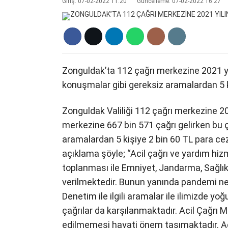
Giriş: 07-02-2022 11:20
Güncelleme: 07-02-2022 16:27
Zonguldak’ta 112 çağrı merkezine 2021 yıl
konuşmalar gibi gereksiz aramalardan 5 k
Zonguldak Valiliği 112 çağrı merkezine 2021
merkezine 667 bin 571 çağrı gelirken bu 
aramalardan 5 kişiye 2 bin 60 TL para cez
açıklama şöyle; “Acil çağrı ve yardım hi
toplanması ile Emniyet, Jandarma, Sağlık,
verilmektedir. Bunun yanında pandemi nede
Denetim ile ilgili aramalar ile ilimizde y
çağrılar da karşılanmaktadır. Acil Çağrı
edilmemesi hayati önem taşımaktadır. A