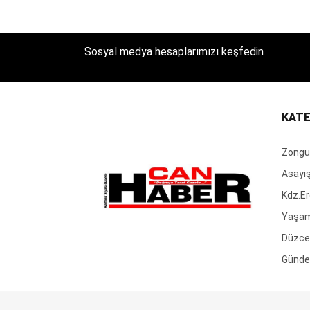
Sosyal medya hesaplarımızı keşfedin
KATE
Zongu
Asayi
Kdz.Er
Yaşa
Düzce
Günd