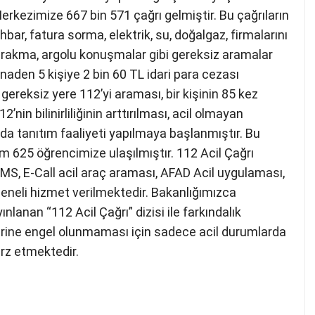
erkezimize 667 bin 571 çağrı gelmiştir. Bu çağrıların
hbar, fatura sorma, elektrik, su, doğalgaz, firmalarını
 bırakma, argolu konuşmalar gibi gereksiz aramalar
naden 5 kişiye 2 bin 60 TL idari para cezası
 gereksiz yere 112’yi araması, bir kişinin 85 kez
2’nin bilinirliliğinin arttırılması, acil olmayan
ında tanıtım faaliyeti yapılmaya başlanmıştır. Bu
 625 öğrencimize ulaşılmıştır. 112 Acil Çağrı
S, E-Call acil araç araması, AFAD Acil uygulaması,
 geneli hizmet verilmektedir. Bakanlığımızca
nlanan “112 Acil Çağrı” dizisi ile farkındalık
erine engel olunmaması için sadece acil durumlarda
rz etmektedir.