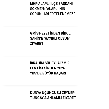
MHP ALAPLI İLÇE BAŞKANI
SÖKMEN: “ALAPLI’NIN
SORUNLARI ERTELENEMEZ”
GMİS HEYETİNDEN BİROL
ŞAHİN’E ‘HAYIRLI OLSUN’
ZİYARETİ
İBRAHİM SÜHEYLA İZMİRLİ
WhatsApp İhbar Hattı
FEN LİSESİNDEN 2026
YKS’DE BÜYÜK BAŞARI
Facebook
DÜNYA ÜÇÜNCÜSÜ ZEYNEP
TUNCAY’A ANLAMLI ZİYARET