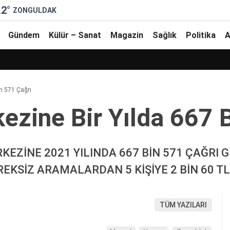
.2
°
ZONGULDAK
Gündem
Külür – Sanat
Magazin
Sağlık
Politika
A
̇n 571 Çağrı
zi̇ne Bi̇r Yılda 667 
EZİNE 2021 YILINDA 667 BİN 571 ÇAĞRI 
KSİZ ARAMALARDAN 5 KİŞİYE 2 BİN 60 TL
TÜM YAZILARI