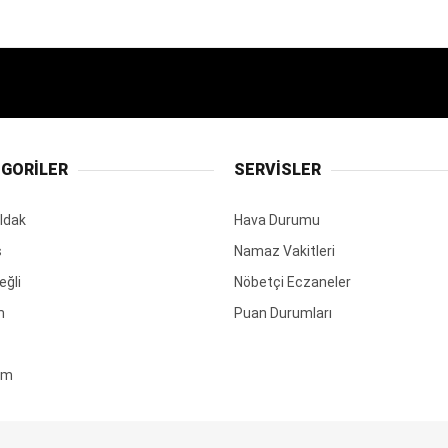
GORİLER
SERVİSLER
ldak
Hava Durumu
ş
Namaz Vakitleri
eğli
Nöbetçi Eczaneler
m
Puan Durumları
em