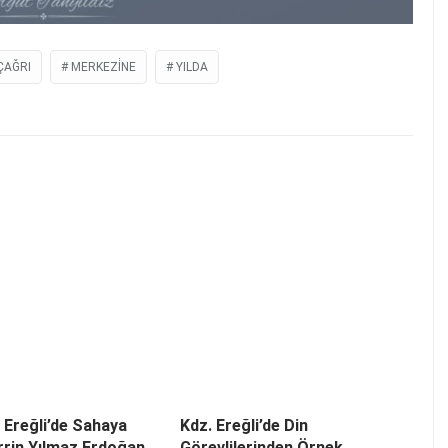
ÇAĞRI
MERKEZİNE
YILDA
i Ereğli’de Sahaya
Kdz. Ereğli’de Din
errin Yılmaz Erdoğan
Görevlilerinden Örnek