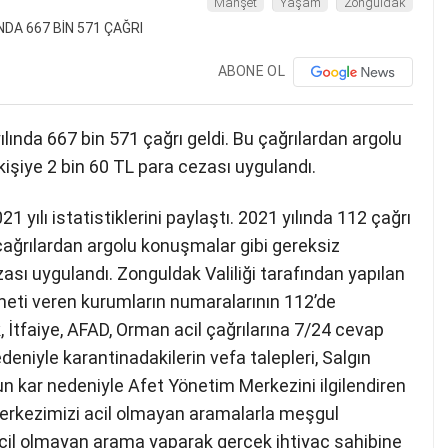
Manşet
Yaşam
Zonguldak
ABONE OL
ında 667 bin 571 çağrı geldi. Bu çağrılardan argolu
işiye 2 bin 60 TL para cezası uygulandı.
 yılı istatistiklerini paylaştı. 2021 yılında 112 çağrı
çağrılardan argolu konuşmalar gibi gereksiz
ası uygulandı. Zonguldak Valiliği tarafından yapılan
zmeti veren kurumların numaralarının 112’de
 İtfaiye, AFAD, Orman acil çağrılarına 7/24 cevap
niyle karantinadakilerin vefa talepleri, Salgın
oğun kar nedeniyle Afet Yönetim Merkezini ilgilendiren
 Merkezimizi acil olmayan aramalarla meşgul
cil olmayan arama yaparak gerçek ihtiyaç sahibine